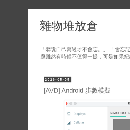
雜物堆放倉
「聽說自己寫過才不會忘。」 「會忘記
題雖然有時候不值得一提，可是如果紀
2026-05-05
[AVD] Android 步數模擬