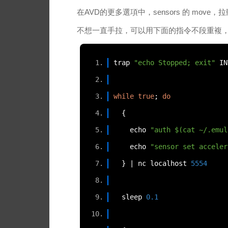
在AVD的更多選項中，sensors 的 move
不想一直手拉，可以用下面的指令不段重複，直到 c
trap 
"echo Stopped; exit"
 IN
while
true
;
do
{
    echo 
"auth $(cat ~/.emul
    echo 
"sensor set acceler
}
|
 nc localhost 
5554
  sleep 
0.1