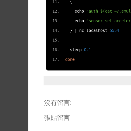
{
    echo 
"auth $(cat ~/.emul
    echo 
"sensor set acceler
}
|
 nc localhost 
5554
  sleep 
0.1
done
沒有留言:
張貼留言