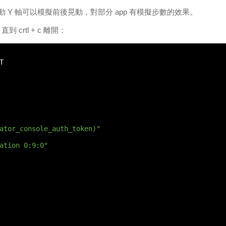
，拉動 Y 軸可以模擬前後晃動，對部分 app 有模擬步數的效果。
rtl + c 離開：
T
ator_console_auth_token)"
ation 0:9:0"