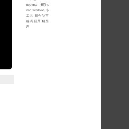
postman
rEFInd
vnc
windows
小
工具
組合語言
編碼
藍芽
解壓
縮