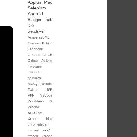
Appium
Mac
Selenium
Android
Blogger
adb
iOS
webdriver
AmaterasUML
Cordova
Debian
Facebook
GParted
GRUB
Github Actions
Inkscape
Libinput-
gestures
MySQL
RStudio
Twitter
USB
VPN
VSCode
WordPress
X
Window
XCUITest
Xcode
blog
chromedriver
convert
exFAT
ffmpeg
iPhone