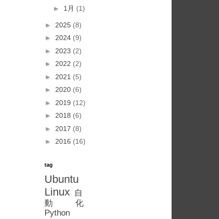
►
1月
(1)
►
2025
(8)
►
2024
(9)
►
2023
(2)
►
2022
(2)
►
2021
(5)
►
2020
(6)
►
2019
(12)
►
2018
(6)
►
2017
(8)
►
2016
(16)
tag
Ubuntu
Linux
自
動化
Python