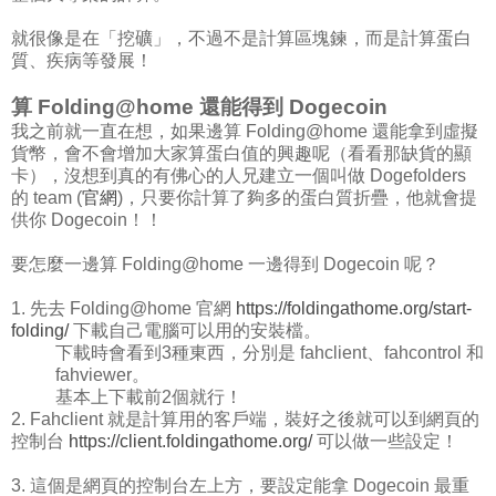
就很像是在「挖礦」，不過不是計算區塊鍊，而是計算蛋白
質、疾病等發展！
算 Folding@home 還能得到 Dogecoin
我之前就一直在想，如果邊算 Folding@home 還能拿到虛擬
貨幣，會不會增加大家算蛋白值的興趣呢（看看那缺貨的顯
卡），沒想到真的有佛心的人兄建立一個叫做 Dogefolders
的 team (
官網
)，只要你計算了夠多的蛋白質折疊，他就會提
供你 Dogecoin！！
要怎麼一邊算 Folding@home 一邊得到 Dogecoin 呢？
1. 先去 Folding@home 官網
https://foldingathome.org/start-
folding/
下載自己電腦可以用的安裝檔。
下載時會看到3種東西，分別是 fahclient、fahcontrol 和
fahviewer。
基本上下載前2個就行！
2. Fahclient 就是計算用的客戶端，裝好之後就可以到網頁的
控制台
https://client.foldingathome.org/
可以做一些設定！
3. 這個是網頁的控制台左上方，要設定能拿 Dogecoin 最重