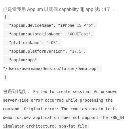
但是當我用 Appium 以這個 capability 開 app 就出4了：
{
"appium:deviceName": "iPhone 15 Pro",
"appium:automationName": "XCUITest",
"platformName": "iOS",
"appium:platformVersion": "17.5",
"appium:app":
"/Users/username/Desktop/folder/Demo.app"
}
會遇到錯誤：
Failed to create session. An unknown
server-side error occurred while processing the
command. Original error: The com.testdomain.test-
demo-ios.dev application does not support the x86_64
Simulator architecture: Non-fat file: