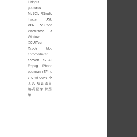
Libinput-
gestures
MySQL
RStudio
Twitter
USB
VPN
VSCode
WordPress
X
Window
XCUITest
Xcode
blog
chromedriver
convert
exFAT
ffmpeg
iPhone
postman
rEFInd
vnc
windows
小
工具
組合語言
編碼
藍芽
解壓
縮