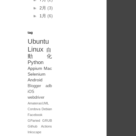
►
2月
(3)
►
1月
(6)
tag
Ubuntu
Linux
自
動化
Python
Appium
Mac
Selenium
Android
Blogger
adb
iOS
webdriver
AmaterasUML
Cordova
Debian
Facebook
GParted
GRUB
Github Actions
Inkscape